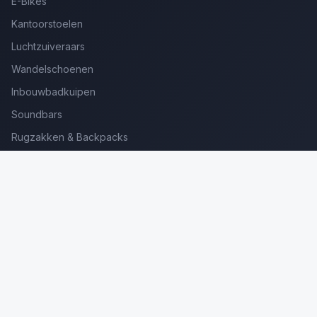
E-Bikes
Kantoorstoelen
Luchtzuiveraars
Wandelschoenen
Inbouwbadkuipen
Soundbars
Rugzakken & Backpacks
Kinderkoffers
Oordopjes voor Bellen
Golfsets Beginners
Backpacking Tenten
Ultralight Tenten
Kampeerstoelen
Boekenscanners