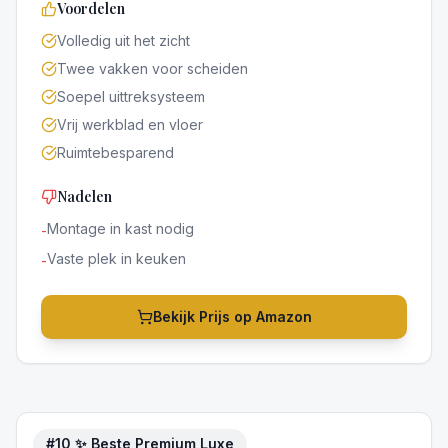
Voordelen
Volledig uit het zicht
Twee vakken voor scheiden
Soepel uittreksysteem
Vrij werkblad en vloer
Ruimtebesparend
Nadelen
Montage in kast nodig
-
Vaste plek in keuken
-
Bekijk Prijs op Amazon
#
10
✨ Beste Premium Luxe
5
/5