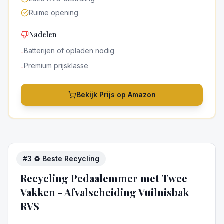
Ruime opening
Nadelen
Batterijen of opladen nodig
-
Premium prijsklasse
-
Bekijk Prijs op Amazon
#
3
♻️ Beste Recycling
5
/5
Recycling Pedaalemmer met Twee
Vakken - Afvalscheiding Vuilnisbak
RVS