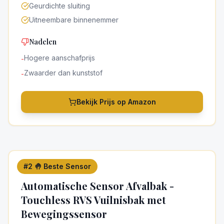
Geurdichte sluiting
Uitneembare binnenemmer
Nadelen
Hogere aanschafprijs
-
Zwaarder dan kunststof
-
Bekijk Prijs op Amazon
#
2
🤚 Beste Sensor
5
/5
Automatische Sensor Afvalbak -
Touchless RVS Vuilnisbak met
Bewegingssensor