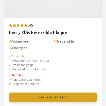
5
/5
Perry Ellis Reversible Plaque
Volnerfleer
Reversible
Plaatgesp
Voordelen
Twee riemen in één model
Draaibare gesp
Mat zwart of donkerbruin
Nadelen
Plaatgesp polariseert
Gesp toont krassen
Bekijk op Amazon