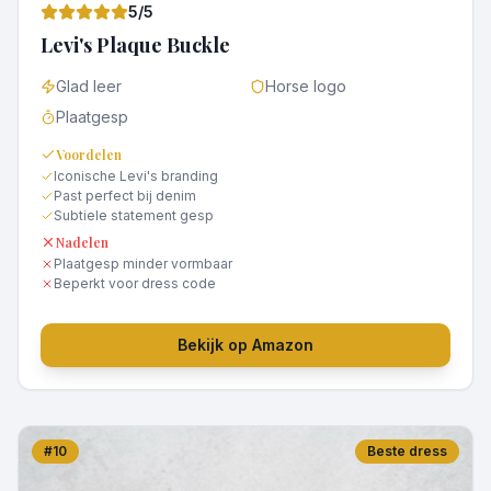
5
/5
Levi's Plaque Buckle
Glad leer
Horse logo
Plaatgesp
Voordelen
Iconische Levi's branding
Past perfect bij denim
Subtiele statement gesp
Nadelen
Plaatgesp minder vormbaar
Beperkt voor dress code
Bekijk op Amazon
#
10
Beste dress