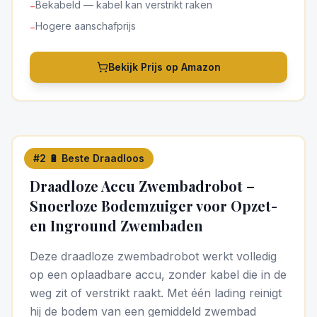
Bekabeld — kabel kan verstrikt raken
−
Hogere aanschafprijs
−
Bekijk Prijs op Amazon
#
2
🔋 Beste Draadloos
5
/5
Draadloze Accu Zwembadrobot –
Snoerloze Bodemzuiger voor Opzet-
en Inground Zwembaden
Deze draadloze zwembadrobot werkt volledig
op een oplaadbare accu, zonder kabel die in de
weg zit of verstrikt raakt. Met één lading reinigt
hij de bodem van een gemiddeld zwembad