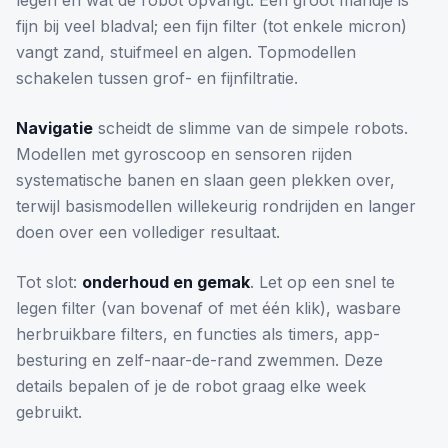
legen en wat de robot opvangt. Een groot mandje is
fijn bij veel bladval; een fijn filter (tot enkele micron)
vangt zand, stuifmeel en algen. Topmodellen
schakelen tussen grof- en fijnfiltratie.
Navigatie
scheidt de slimme van de simpele robots.
Modellen met gyroscoop en sensoren rijden
systematische banen en slaan geen plekken over,
terwijl basismodellen willekeurig rondrijden en langer
doen over een vollediger resultaat.
Tot slot:
onderhoud en gemak
. Let op een snel te
legen filter (van bovenaf of met één klik), wasbare
herbruikbare filters, en functies als timers, app-
besturing en zelf-naar-de-rand zwemmen. Deze
details bepalen of je de robot graag elke week
gebruikt.