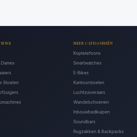
VIEWS
MEER CATEGORIEËN
Koptelefoons
s Dames
Smartwatches
aaiers
E-Bikes
e Stoelen
Kantoorstoelen
ofzuigers
Luchtzuiveraars
somachines
Wandelschoenen
Inbouwbadkuipen
Soundbars
Rugzakken & Backpacks