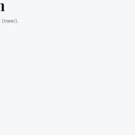
n
 (meer).