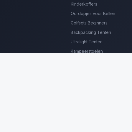
Kinderkoffers
Oordopjes voor Bellen
Golfsets Beginners
Backpacking Tenten
Ultralight Tenten
Kampeerstoelen
Boekenscanners
Thermische Camera's
Frame Zwembaden
Loungesets Tuin
erdienen we aan gekwalificeerde aankopen. Prijzen en beschikbaar
©
2026
Luxe Producten Reviews Nederland. Alle rechten voorbehouden.