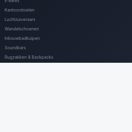
E-Bikes
Kantoorstoelen
Luchtzuiveraars
Wandelschoenen
Inbouwbadkuipen
Soundbars
Rugzakken & Backpacks
Kinderkoffers
Oordopjes voor Bellen
Golfsets Beginners
Backpacking Tenten
Ultralight Tenten
Kampeerstoelen
Boekenscanners