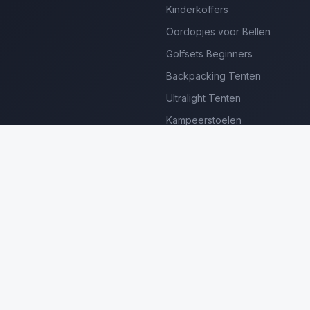
Kinderkoffers
Oordopjes voor Bellen
Golfsets Beginners
Backpacking Tenten
Ultralight Tenten
Kampeerstoelen
Boekenscanners
Thermische Camera's
Frame Zwembaden
Loungesets Tuin
erdienen we aan gekwalificeerde aankopen. Prijzen en beschikbaar
©
2026
Luxe Producten Reviews Nederland. Alle rechten voorbehouden.