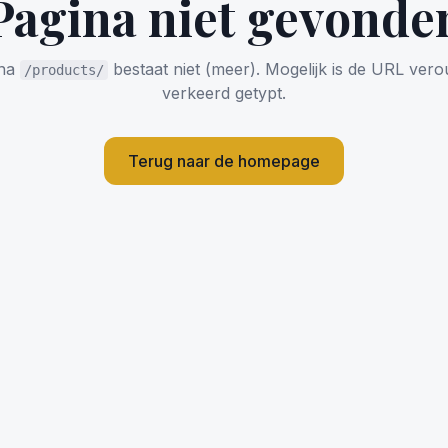
Pagina niet gevonde
ina
bestaat niet (meer). Mogelijk is de URL vero
/products/
verkeerd getypt.
Terug naar de homepage