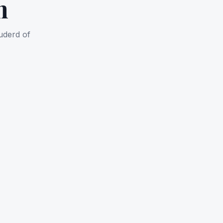
n
uderd of