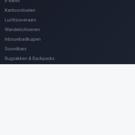
E-Bikes
Kantoorstoelen
Luchtzuiveraars
Wandelschoenen
Inbouwbadkuipen
Soundbars
Rugzakken & Backpacks
Kinderkoffers
Oordopjes voor Bellen
Golfsets Beginners
Backpacking Tenten
Ultralight Tenten
Kampeerstoelen
Boekenscanners