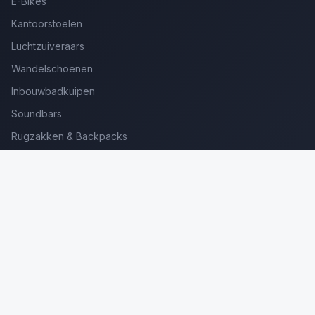
E-Bikes
Kantoorstoelen
Luchtzuiveraars
Wandelschoenen
Inbouwbadkuipen
Soundbars
Rugzakken & Backpacks
Kinderkoffers
Oordopjes voor Bellen
Golfsets Beginners
Backpacking Tenten
Ultralight Tenten
Kampeerstoelen
Boekenscanners