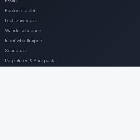
E-Bikes
Kantoorstoelen
Luchtzuiveraars
Wandelschoenen
Inbouwbadkuipen
Soundbars
Rugzakken & Backpacks
Kinderkoffers
Oordopjes voor Bellen
Golfsets Beginners
Backpacking Tenten
Ultralight Tenten
Kampeerstoelen
Boekenscanners