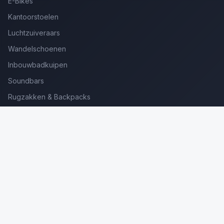
E-Bikes
Kantoorstoelen
Luchtzuiveraars
Wandelschoenen
Inbouwbadkuipen
Soundbars
Rugzakken & Backpacks
Kinderkoffers
Oordopjes voor Bellen
Golfsets Beginners
Backpacking Tenten
Ultralight Tenten
Kampeerstoelen
Boekenscanners