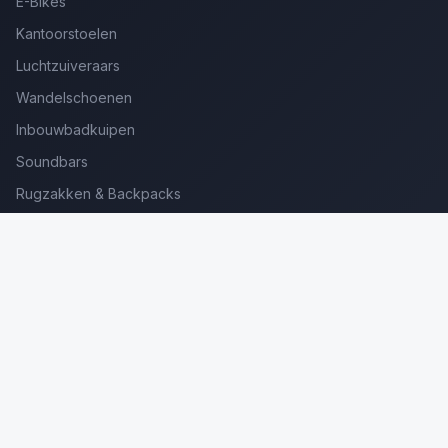
E-Bikes
Kantoorstoelen
Luchtzuiveraars
Wandelschoenen
Inbouwbadkuipen
Soundbars
Rugzakken & Backpacks
Kinderkoffers
Oordopjes voor Bellen
Golfsets Beginners
Backpacking Tenten
Ultralight Tenten
Kampeerstoelen
Boekenscanners