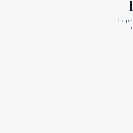
De pa
n