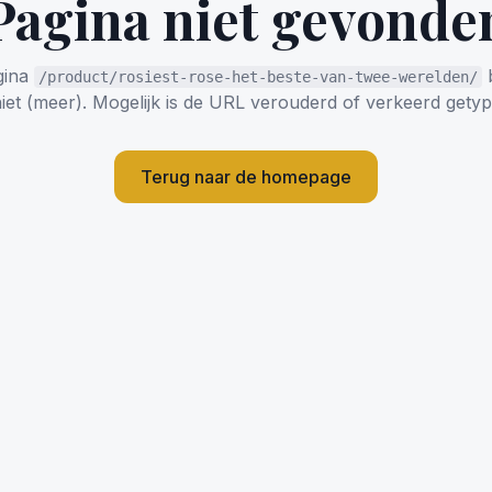
Pagina niet gevonde
gina
b
/product/rosiest-rose-het-beste-van-twee-werelden/
iet (meer). Mogelijk is de URL verouderd of verkeerd getyp
Terug naar de homepage