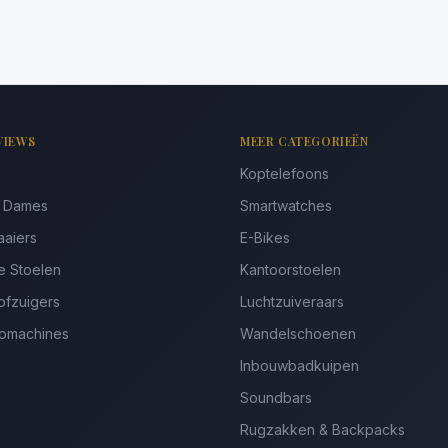
VIEWS
MEER CATEGORIEËN
Koptelefoons
s Dames
Smartwatches
aaiers
E-Bikes
e Stoelen
Kantoorstoelen
ofzuigers
Luchtzuiveraars
somachines
Wandelschoenen
Inbouwbadkuipen
Soundbars
Rugzakken & Backpacks