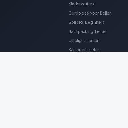
Kinderkoffers
Oordopjes voor Bellen
Golfsets Beginners
Backpacking Tenten
Ultralight Tenten
Kampeerstoelen
Boekenscanners
Thermische Camera's
Frame Zwembaden
Loungesets Tuin
erdienen we aan gekwalificeerde aankopen. Prijzen en beschikbaar
©
2026
Luxe Producten Reviews Nederland. Alle rechten voorbehouden.