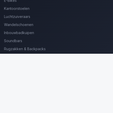
E-Bikes
Kantoorstoelen
Luchtzuiveraars
Wandelschoenen
Inbouwbadkuipen
Soundbars
Rugzakken & Backpacks
Kinderkoffers
Oordopjes voor Bellen
Golfsets Beginners
Backpacking Tenten
Ultralight Tenten
Kampeerstoelen
Boekenscanners