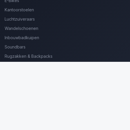
E-Bikes
Kantoorstoelen
Luchtzuiveraars
Wandelschoenen
Inbouwbadkuipen
Soundbars
Rugzakken & Backpacks
Kinderkoffers
Oordopjes voor Bellen
Golfsets Beginners
Backpacking Tenten
Ultralight Tenten
Kampeerstoelen
Boekenscanners