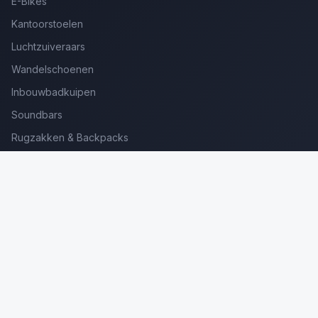
E-Bikes
Kantoorstoelen
Luchtzuiveraars
Wandelschoenen
Inbouwbadkuipen
Soundbars
Rugzakken & Backpacks
Kinderkoffers
Oordopjes voor Bellen
Golfsets Beginners
Backpacking Tenten
Ultralight Tenten
Kampeerstoelen
Boekenscanners