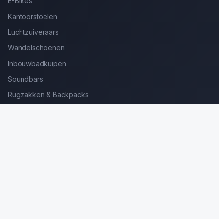
E-Bikes
Kantoorstoelen
Luchtzuiveraars
Wandelschoenen
Inbouwbadkuipen
Soundbars
Rugzakken & Backpacks
Kinderkoffers
Oordopjes voor Bellen
Golfsets Beginners
Backpacking Tenten
Ultralight Tenten
Kampeerstoelen
Boekenscanners