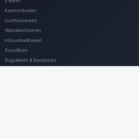
E-Bikes
Kantoorstoelen
Luchtzuiveraars
Wandelschoenen
Inbouwbadkuipen
Soundbars
Rugzakken & Backpacks
Kinderkoffers
Oordopjes voor Bellen
Golfsets Beginners
Backpacking Tenten
Ultralight Tenten
Kampeerstoelen
Boekenscanners