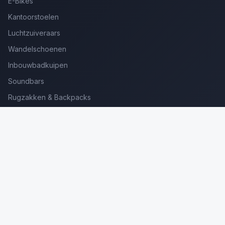
E-Bikes
Kantoorstoelen
Luchtzuiveraars
Wandelschoenen
Inbouwbadkuipen
Soundbars
Rugzakken & Backpacks
Kinderkoffers
Oordopjes voor Bellen
Golfsets Beginners
Backpacking Tenten
Ultralight Tenten
Kampeerstoelen
Boekenscanners