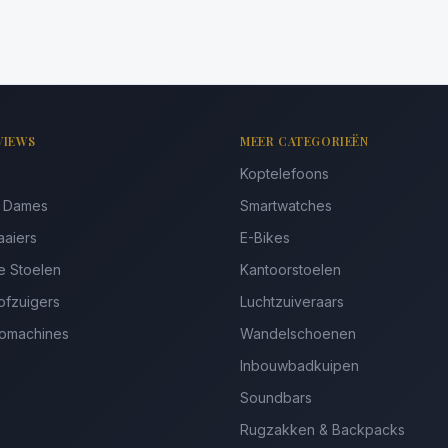
VIEWS
MEER CATEGORIEËN
Koptelefoons
s Dames
Smartwatches
aaiers
E-Bikes
e Stoelen
Kantoorstoelen
ofzuigers
Luchtzuiveraars
somachines
Wandelschoenen
Inbouwbadkuipen
Soundbars
Rugzakken & Backpacks