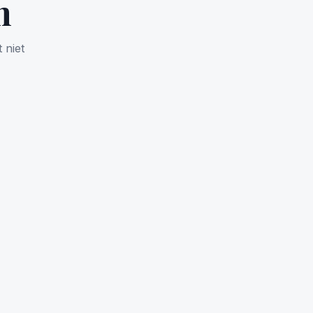
n
 niet