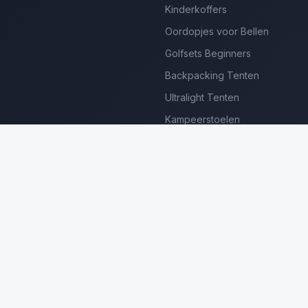
Kinderkoffers
Oordopjes voor Bellen
Golfsets Beginners
Backpacking Tenten
Ultralight Tenten
Kampeerstoelen
Boekenscanners
Thermische Camera's
Frame Zwembaden
Loungesets Tuin
erdienen we aan gekwalificeerde aankopen. Prijzen en beschikbaar
©
2026
Luxe Producten Reviews Nederland. Alle rechten voorbehouden.