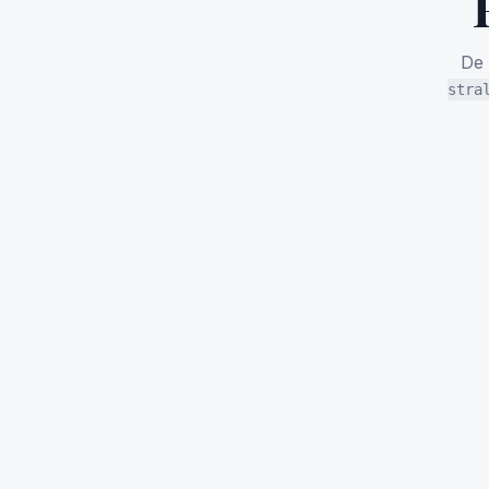
De
stra