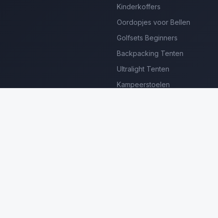
Kinderkoffers
Oordopjes voor Bellen
Golfsets Beginners
Backpacking Tenten
Ultralight Tenten
Kampeerstoelen
Boekenscanners
Thermische Camera's
Frame Zwembaden
Loungesets Tuin
erdienen we aan gekwalificeerde aankopen. Prijzen en beschikbaar
©
2026
Luxe Producten Reviews Nederland. Alle rechten voorbehouden.