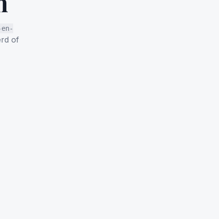
n
-en-
rd of