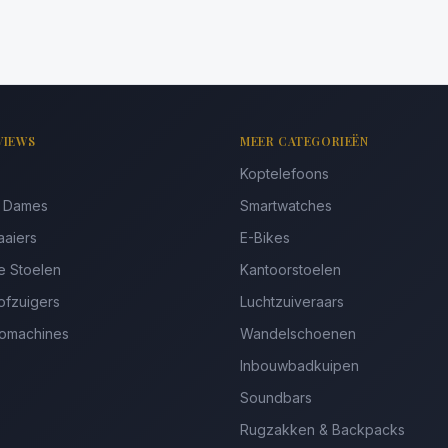
VIEWS
MEER CATEGORIEËN
Koptelefoons
s Dames
Smartwatches
aaiers
E-Bikes
e Stoelen
Kantoorstoelen
ofzuigers
Luchtzuiveraars
somachines
Wandelschoenen
Inbouwbadkuipen
Soundbars
Rugzakken & Backpacks