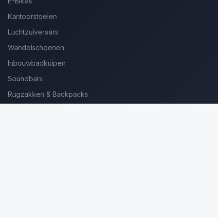
E-Bikes
Kantoorstoelen
Luchtzuiveraars
Wandelschoenen
Inbouwbadkuipen
Soundbars
Rugzakken & Backpacks
Kinderkoffers
Oordopjes voor Bellen
Golfsets Beginners
Backpacking Tenten
Ultralight Tenten
Kampeerstoelen
Boekenscanners