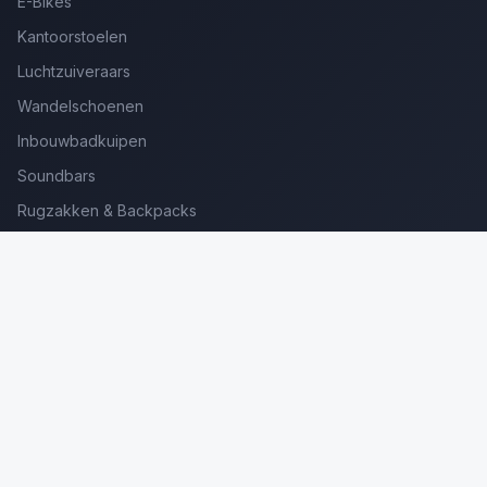
E-Bikes
Kantoorstoelen
Luchtzuiveraars
Wandelschoenen
Inbouwbadkuipen
Soundbars
Rugzakken & Backpacks
Kinderkoffers
Oordopjes voor Bellen
Golfsets Beginners
Backpacking Tenten
Ultralight Tenten
Kampeerstoelen
Boekenscanners