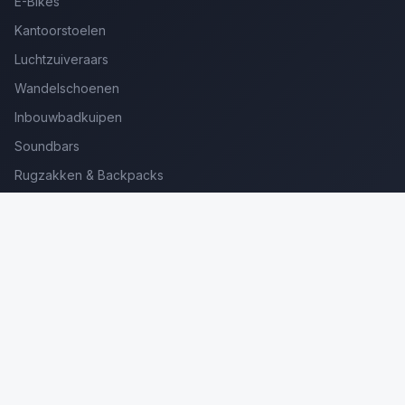
E-Bikes
Kantoorstoelen
Luchtzuiveraars
Wandelschoenen
Inbouwbadkuipen
Soundbars
Rugzakken & Backpacks
Kinderkoffers
Oordopjes voor Bellen
Golfsets Beginners
Backpacking Tenten
Ultralight Tenten
Kampeerstoelen
Boekenscanners