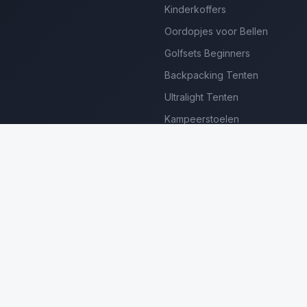
Kinderkoffers
Oordopjes voor Bellen
Golfsets Beginners
Backpacking Tenten
Ultralight Tenten
Kampeerstoelen
Boekenscanners
Thermische Camera's
Frame Zwembaden
Loungesets Tuin
erdienen we aan gekwalificeerde aankopen. Prijzen en beschikbaar
©
2026
Luxe Producten Reviews Nederland. Alle rechten voorbehouden.