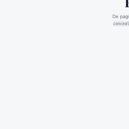
De pag
concea