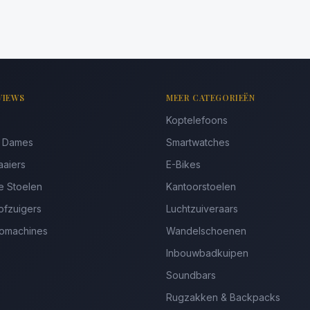
VIEWS
MEER CATEGORIEËN
Koptelefoons
s Dames
Smartwatches
aaiers
E-Bikes
e Stoelen
Kantoorstoelen
ofzuigers
Luchtzuiveraars
somachines
Wandelschoenen
Inbouwbadkuipen
Soundbars
Rugzakken & Backpacks