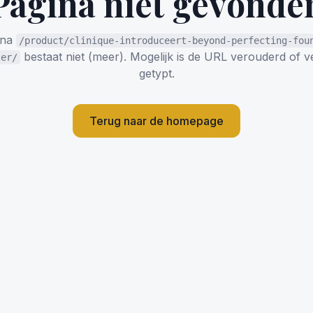
Pagina niet gevonde
ina
/product/clinique-introduceert-beyond-perfecting-fou
bestaat niet (meer). Mogelijk is de URL verouderd of 
ler/
getypt.
Terug naar de homepage