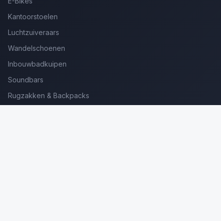
E-Bikes
Kantoorstoelen
Luchtzuiveraars
Wandelschoenen
Inbouwbadkuipen
Soundbars
Rugzakken & Backpacks
Kinderkoffers
Oordopjes voor Bellen
Golfsets Beginners
Backpacking Tenten
Ultralight Tenten
Kampeerstoelen
Boekenscanners