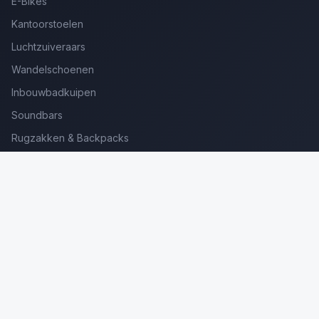
E-Bikes
Kantoorstoelen
Luchtzuiveraars
Wandelschoenen
Inbouwbadkuipen
Soundbars
Rugzakken & Backpacks
Kinderkoffers
Oordopjes voor Bellen
Golfsets Beginners
Backpacking Tenten
Ultralight Tenten
Kampeerstoelen
Boekenscanners