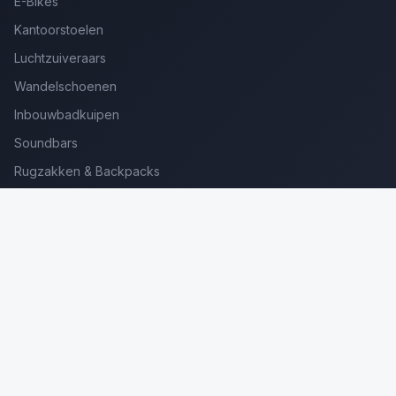
E-Bikes
Kantoorstoelen
Luchtzuiveraars
Wandelschoenen
Inbouwbadkuipen
Soundbars
Rugzakken & Backpacks
Kinderkoffers
Oordopjes voor Bellen
Golfsets Beginners
Backpacking Tenten
Ultralight Tenten
Kampeerstoelen
Boekenscanners