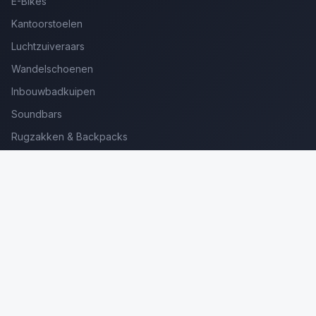
E-Bikes
Kantoorstoelen
Luchtzuiveraars
Wandelschoenen
Inbouwbadkuipen
Soundbars
Rugzakken & Backpacks
Kinderkoffers
Oordopjes voor Bellen
Golfsets Beginners
Backpacking Tenten
Ultralight Tenten
Kampeerstoelen
Boekenscanners