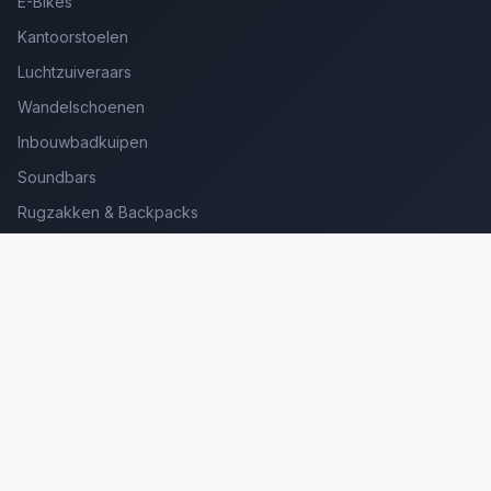
E-Bikes
Kantoorstoelen
Luchtzuiveraars
Wandelschoenen
Inbouwbadkuipen
Soundbars
Rugzakken & Backpacks
Kinderkoffers
Oordopjes voor Bellen
Golfsets Beginners
Backpacking Tenten
Ultralight Tenten
Kampeerstoelen
Boekenscanners