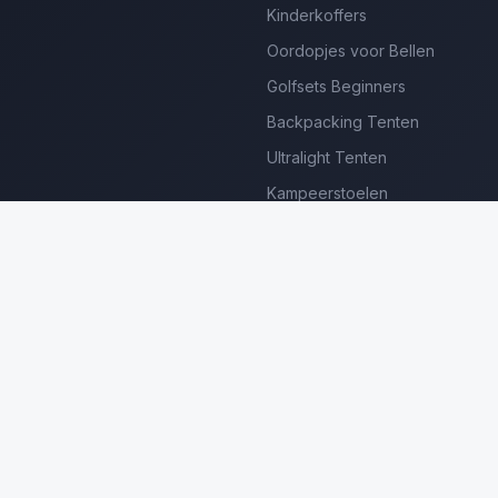
Kinderkoffers
Oordopjes voor Bellen
Golfsets Beginners
Backpacking Tenten
Ultralight Tenten
Kampeerstoelen
Boekenscanners
Thermische Camera's
Frame Zwembaden
Loungesets Tuin
erdienen we aan gekwalificeerde aankopen. Prijzen en beschikbaar
©
2026
Luxe Producten Reviews Nederland. Alle rechten voorbehouden.