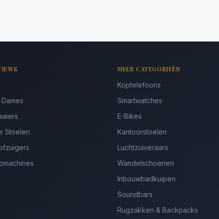
VIEWS
MEER CATEGORIEËN
Koptelefoons
s Dames
Smartwatches
aaiers
E-Bikes
e Stoelen
Kantoorstoelen
ofzuigers
Luchtzuiveraars
somachines
Wandelschoenen
Inbouwbadkuipen
Soundbars
Rugzakken & Backpacks