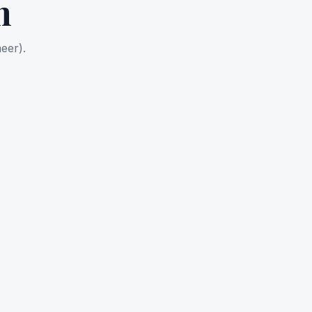
n
eer).