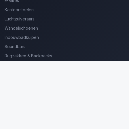
E-Bikes
Kantoorstoelen
Luchtzuiveraars
Wandelschoenen
Inbouwbadkuipen
Soundbars
Rugzakken & Backpacks
Kinderkoffers
Oordopjes voor Bellen
Golfsets Beginners
Backpacking Tenten
Ultralight Tenten
Kampeerstoelen
Boekenscanners