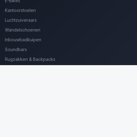
E-Bikes
Kantoorstoelen
Luchtzuiveraars
Wandelschoenen
Inbouwbadkuipen
Soundbars
Rugzakken & Backpacks
Kinderkoffers
Oordopjes voor Bellen
Golfsets Beginners
Backpacking Tenten
Ultralight Tenten
Kampeerstoelen
Boekenscanners