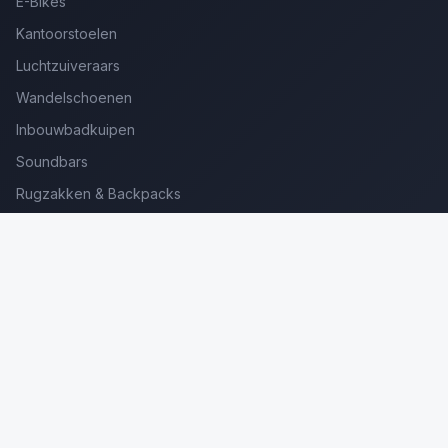
E-Bikes
Kantoorstoelen
Luchtzuiveraars
Wandelschoenen
Inbouwbadkuipen
Soundbars
Rugzakken & Backpacks
Kinderkoffers
Oordopjes voor Bellen
Golfsets Beginners
Backpacking Tenten
Ultralight Tenten
Kampeerstoelen
Boekenscanners