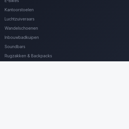
E-Bikes
Kantoorstoelen
Luchtzuiveraars
Wandelschoenen
Inbouwbadkuipen
Soundbars
Rugzakken & Backpacks
Kinderkoffers
Oordopjes voor Bellen
Golfsets Beginners
Backpacking Tenten
Ultralight Tenten
Kampeerstoelen
Boekenscanners