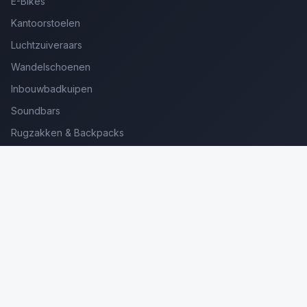
E-Bikes
Kantoorstoelen
Luchtzuiveraars
Wandelschoenen
Inbouwbadkuipen
Soundbars
Rugzakken & Backpacks
Kinderkoffers
Oordopjes voor Bellen
Golfsets Beginners
Backpacking Tenten
Ultralight Tenten
Kampeerstoelen
Boekenscanners