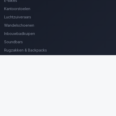
E-Bikes
Kantoorstoelen
Luchtzuiveraars
Wandelschoenen
Inbouwbadkuipen
Soundbars
Rugzakken & Backpacks
Kinderkoffers
Oordopjes voor Bellen
Golfsets Beginners
Backpacking Tenten
Ultralight Tenten
Kampeerstoelen
Boekenscanners