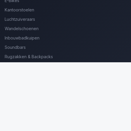
E-Bikes
Kantoorstoelen
Luchtzuiveraars
Wandelschoenen
Inbouwbadkuipen
Soundbars
Rugzakken & Backpacks
Kinderkoffers
Oordopjes voor Bellen
Golfsets Beginners
Backpacking Tenten
Ultralight Tenten
Kampeerstoelen
Boekenscanners