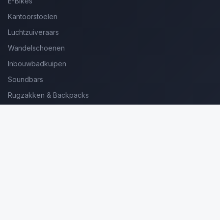
E-Bikes
Kantoorstoelen
Luchtzuiveraars
Wandelschoenen
Inbouwbadkuipen
Soundbars
Rugzakken & Backpacks
Kinderkoffers
Oordopjes voor Bellen
Golfsets Beginners
Backpacking Tenten
Ultralight Tenten
Kampeerstoelen
Boekenscanners