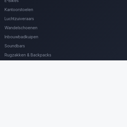
E-Bikes
Kantoorstoelen
Luchtzuiveraars
Wandelschoenen
Inbouwbadkuipen
Soundbars
Rugzakken & Backpacks
Kinderkoffers
Oordopjes voor Bellen
Golfsets Beginners
Backpacking Tenten
Ultralight Tenten
Kampeerstoelen
Boekenscanners