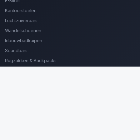
E-Bikes
Kantoorstoelen
Luchtzuiveraars
Wandelschoenen
Inbouwbadkuipen
Soundbars
Rugzakken & Backpacks
Kinderkoffers
Oordopjes voor Bellen
Golfsets Beginners
Backpacking Tenten
Ultralight Tenten
Kampeerstoelen
Boekenscanners