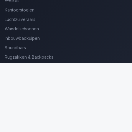
E-Bikes
Kantoorstoelen
Luchtzuiveraars
Wandelschoenen
Inbouwbadkuipen
Soundbars
Rugzakken & Backpacks
Kinderkoffers
Oordopjes voor Bellen
Golfsets Beginners
Backpacking Tenten
Ultralight Tenten
Kampeerstoelen
Boekenscanners