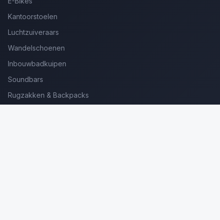
E-Bikes
Kantoorstoelen
Luchtzuiveraars
Wandelschoenen
Inbouwbadkuipen
Soundbars
Rugzakken & Backpacks
Kinderkoffers
Oordopjes voor Bellen
Golfsets Beginners
Backpacking Tenten
Ultralight Tenten
Kampeerstoelen
Boekenscanners