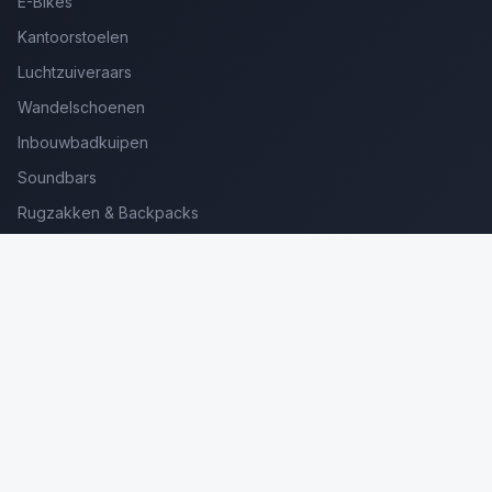
E-Bikes
Kantoorstoelen
Luchtzuiveraars
Wandelschoenen
Inbouwbadkuipen
Soundbars
Rugzakken & Backpacks
Kinderkoffers
Oordopjes voor Bellen
Golfsets Beginners
Backpacking Tenten
Ultralight Tenten
Kampeerstoelen
Boekenscanners