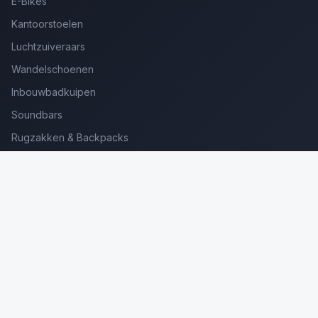
E-Bikes
Kantoorstoelen
Luchtzuiveraars
Wandelschoenen
Inbouwbadkuipen
Soundbars
Rugzakken & Backpacks
Kinderkoffers
Oordopjes voor Bellen
Golfsets Beginners
Backpacking Tenten
Ultralight Tenten
Kampeerstoelen
Boekenscanners