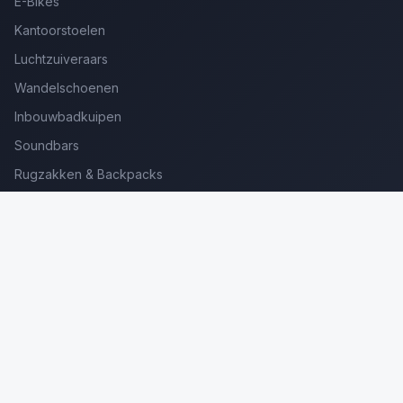
E-Bikes
Kantoorstoelen
Luchtzuiveraars
Wandelschoenen
Inbouwbadkuipen
Soundbars
Rugzakken & Backpacks
Kinderkoffers
Oordopjes voor Bellen
Golfsets Beginners
Backpacking Tenten
Ultralight Tenten
Kampeerstoelen
Boekenscanners