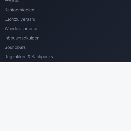
E-Bikes
Kantoorstoelen
Luchtzuiveraars
Wandelschoenen
Inbouwbadkuipen
Soundbars
Rugzakken & Backpacks
Kinderkoffers
Oordopjes voor Bellen
Golfsets Beginners
Backpacking Tenten
Ultralight Tenten
Kampeerstoelen
Boekenscanners