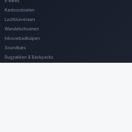
E-Bikes
Kantoorstoelen
Luchtzuiveraars
Wandelschoenen
Inbouwbadkuipen
Soundbars
Rugzakken & Backpacks
Kinderkoffers
Oordopjes voor Bellen
Golfsets Beginners
Backpacking Tenten
Ultralight Tenten
Kampeerstoelen
Boekenscanners