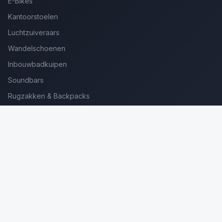
E-Bikes
Kantoorstoelen
Luchtzuiveraars
Wandelschoenen
Inbouwbadkuipen
Soundbars
Rugzakken & Backpacks
Kinderkoffers
Oordopjes voor Bellen
Golfsets Beginners
Backpacking Tenten
Ultralight Tenten
Kampeerstoelen
Boekenscanners