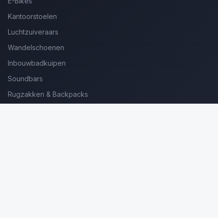
E-Bikes
Kantoorstoelen
Luchtzuiveraars
Wandelschoenen
Inbouwbadkuipen
Soundbars
Rugzakken & Backpacks
Kinderkoffers
Oordopjes voor Bellen
Golfsets Beginners
Backpacking Tenten
Ultralight Tenten
Kampeerstoelen
Boekenscanners